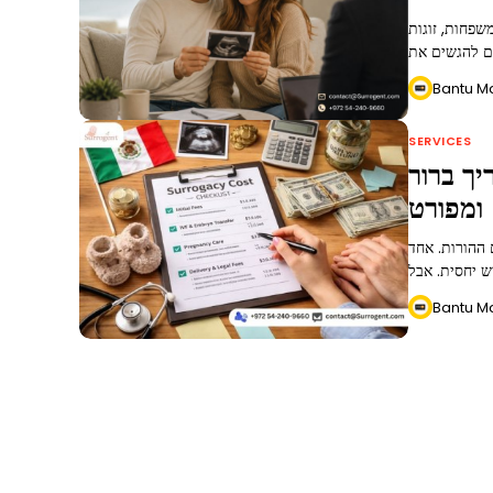
שפחות, זוגות
Bantu M
SERVICES
יך ברור
ומפורט
ההורות. אחד
Bantu M