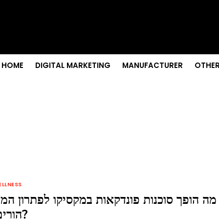
 Senior Care in Santa Cruz
Growth
nior Needs?
iation Colleges in Kolkata
remium Fabrics
HOME
DIGITAL MARKETING
MANUFACTURER
OTHER
ELLNESS
מה הופך סוכנות פונדקאות במקסיקו לפתרון המ
הורים לעתיד?